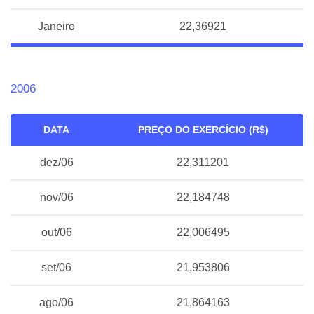
Janeiro
22,36921
2006
DATA
PREÇO DO EXERCÍCIO (R$)
dez/06
22,311201
nov/06
22,184748
out/06
22,006495
set/06
21,953806
ago/06
21,864163