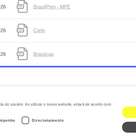
026
BrasilPrev - MPE
026
Cielo
026
Brasilcap
a do usuário. Ao utilizar o nosso website, estará de acordo com
mpenho
Direcionamento