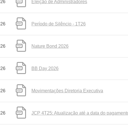
026
Eleição de Administradores
026
Período de Silêncio - 1T26
026
Nature Bond 2026
026
BB Day 2026
026
Movimentações Diretoria Executiva
026
JCP 4T25: Atualização até a data do pagament