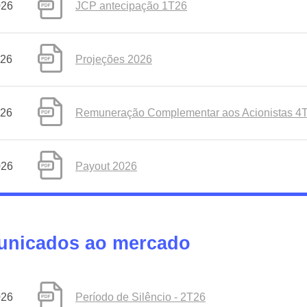
026
JCP antecipação 1T26
026
Projeções 2026
026
Remuneração Complementar aos Acionistas 4
026
Payout 2026
nicados ao mercado
026
Período de Silêncio - 2T26