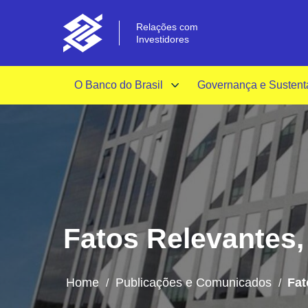
Relações com
Investidores
O Banco do Brasil
Governança e Sustent
Fatos Relevantes
Home
Publicações e Comunicados
Fat
/
/