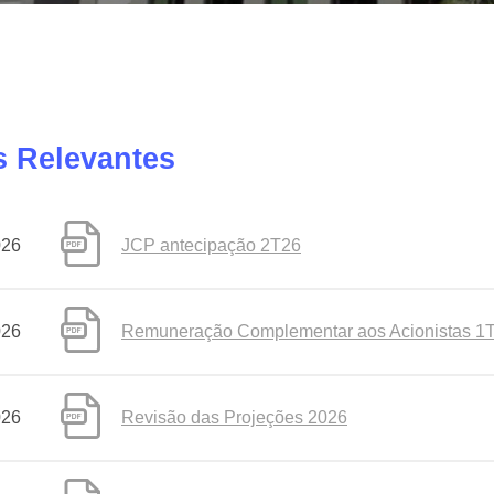
s Relevantes
026
JCP antecipação 2T26
026
Remuneração Complementar aos Acionistas 1
026
Revisão das Projeções 2026