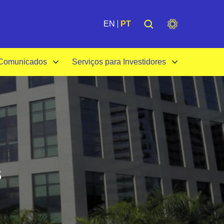
de
Institucional
EN
PT
 Comunicados
Serviços para Investidores
s