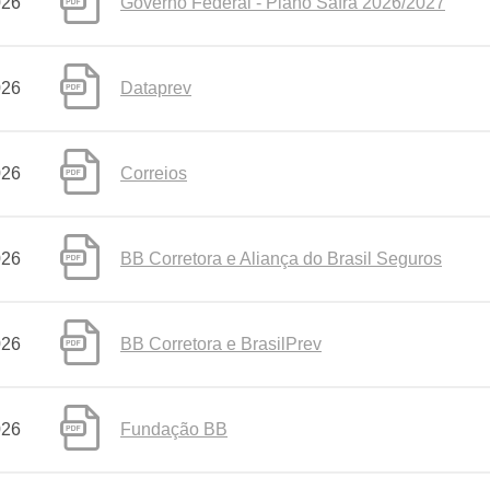
026
Governo Federal - Plano Safra 2026/2027
026
Dataprev
026
Correios
026
BB Corretora e Aliança do Brasil Seguros
026
BB Corretora e BrasilPrev
026
Fundação BB