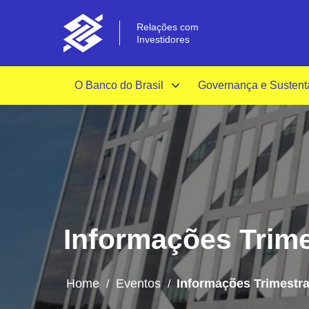
Relações com
Investidores
O Banco do Brasil
Governança e Sustent
Informações Trime
Home
Eventos
Informações Trimestra
/
/