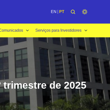
de
Institucional
EN
PT
 Comunicados
Serviços para Investidores
 trimestre de 2025