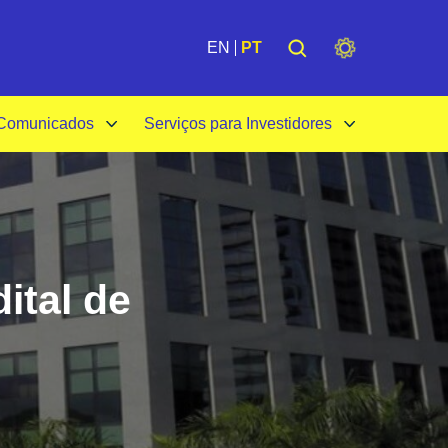
de
Institucional
EN
PT
 Comunicados
Serviços para Investidores
ital de