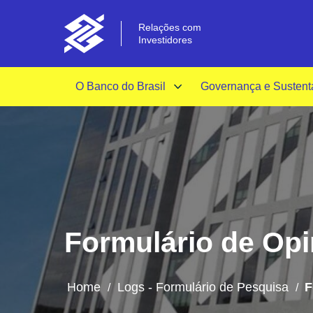
Relações com
Investidores
O Banco do Brasil
Governança e Sustent
Formulário de Opin
Home
Logs - Formulário de Pesquisa
F
/
/