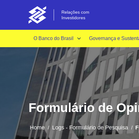
Relações com
Investidores
O Banco do Brasil
Governança e Sustent
Formulário de Opin
Home
Logs - Formulário de Pesquisa
F
/
/