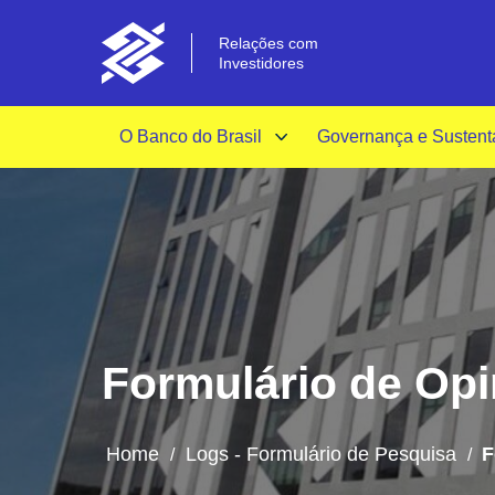
Relações com
Investidores
O Banco do Brasil
Governança e Sustent
Formulário de Opin
Home
Logs - Formulário de Pesquisa
F
/
/