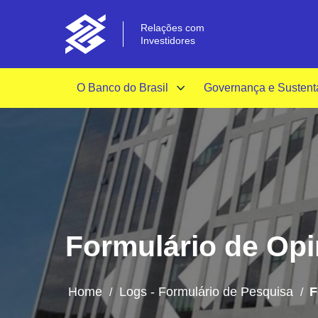
Relações com
Investidores
O Banco do Brasil
Governança e Sustent
Formulário de Opin
Home
Logs - Formulário de Pesquisa
F
/
/