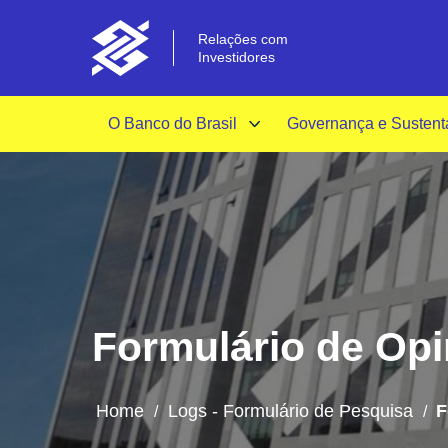
Relações com
Investidores
O Banco do Brasil
Governança e Sustent
Formulário de Opin
Home
Logs - Formulário de Pesquisa
F
/
/