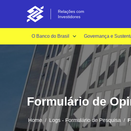
Relações com
Investidores
O Banco do Brasil
Governança e Sustent
Formulário de Opin
Home
Logs - Formulário de Pesquisa
F
/
/