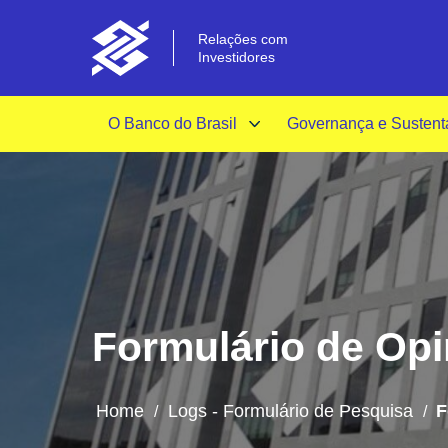
Relações com
Investidores
O Banco do Brasil
Governança e Sustent
Formulário de Opin
Home
Logs - Formulário de Pesquisa
F
/
/