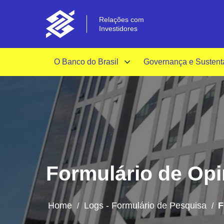
Relações com
Investidores
O Banco do Brasil
Governança e Sustent
Formulário de Opin
Home
Logs - Formulário de Pesquisa
F
/
/