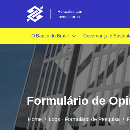
Relações com
Investidores
O Banco do Brasil
Governança e Sustent
Formulário de Opin
Home
Logs - Formulário de Pesquisa
F
/
/