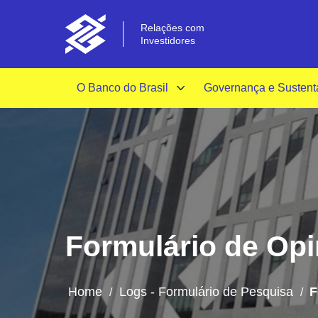
Relações com
Investidores
O Banco do Brasil
Governança e Sustent
Formulário de Opin
Home
Logs - Formulário de Pesquisa
F
/
/