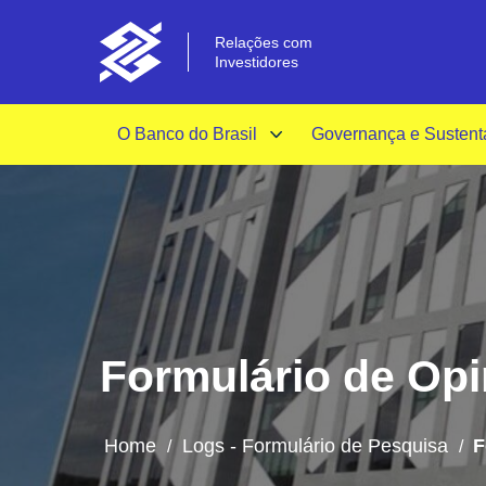
Relações com
Investidores
O Banco do Brasil
Governança e Sustent
Formulário de Opin
Home
Logs - Formulário de Pesquisa
F
/
/