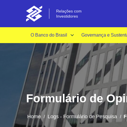
Relações com
Investidores
O Banco do Brasil
Governança e Sustent
Formulário de Opin
Home
Logs - Formulário de Pesquisa
F
/
/